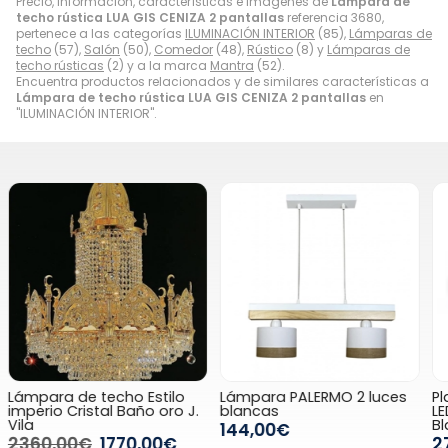
Precio, información, características e imágenes de
Lámpara de
techo rústica LUA GIS CENIZA 2 pantallas
referencia 3680,
pertenece a las categorías
ILUMINACIÓN INTERIOR
(85),
Lámparas de
techo
(57),
Salón
(50),
Comedor
(48),
Rústico
(8) y
Lámparas de
techo rústicas
(2) y a la marca
Mantra
(52).
Encuentra productos relacionados y de similares características a
Lámpara de techo rústica LUA GIS CENIZA 2 pantallas
en
"ILUMINACIÓN INTERIOR".
Lámpara PALERMO 2 luces
Plafón ventilador de techo
P
blancas
LED 70W MOTOR DC TIBET
L
Blanco
144,00€
279,00€