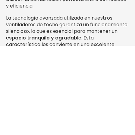
y eficiencia.
La tecnología avanzada utilizada en nuestros
ventiladores de techo garantiza un funcionamiento
silencioso, lo que es esencial para mantener un
espacio tranquilo y agradable
. Esta
característica los convierte en una excelente
alternativa para quienes valoran la tranquilidad y
desean escapar del ruido innecesario.
Además, nuestros ventiladores de techo con luz
incorporada agregan una
capa adicional de
practicidad y estilo a tu hogar
. No solo disfrutarás
de una ventilación efectiva y silenciosa, sino que
también podrás iluminar tus espacios de manera
elegante y funcional. Descubre la combinación
perfecta de confort y diseño y elige ahora tu
lámpara con ventilador de techo, ideales para un
ambiente sereno y relajante.