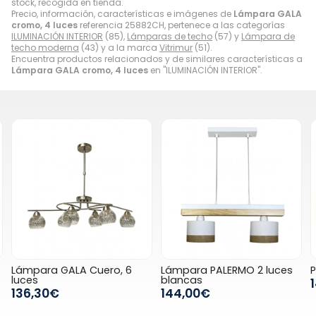
stock, recogida en tienda.
Precio, información, características e imágenes de
Lámpara GALA
cromo, 4 luces
referencia 25882CH, pertenece a las categorías
ILUMINACIÓN INTERIOR
(85),
Lámparas de techo
(57) y
Lámpara de
techo moderna
(43) y a la marca
Vitrimur
(51).
Encuentra productos relacionados y de similares características a
Lámpara GALA cromo, 4 luces
en "ILUMINACIÓN INTERIOR".
Lámpara GALA Cuero, 6
Lámpara PALERMO 2 luces
Plaf
uces
blancas
144
136,30€
144,00€