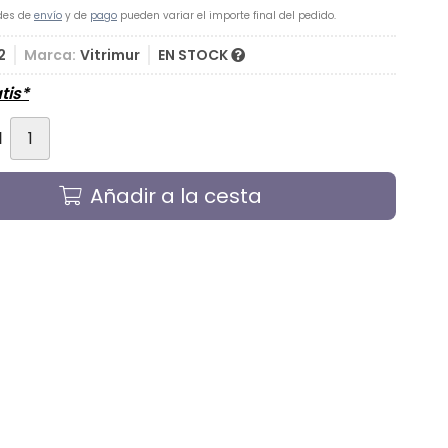
des de
envío
y de
pago
pueden variar el importe final del pedido.
2
Marca:
Vitrimur
EN STOCK
tis*
d
Añadir a la cesta