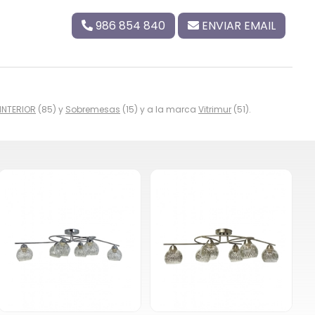
986 854 840
ENVIAR EMAIL
INTERIOR
(85) y
Sobremesas
(15) y a la marca
Vitrimur
(51).