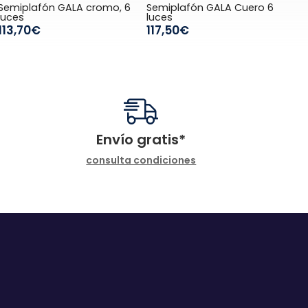
Semiplafón GALA cromo, 6
Semiplafón GALA Cuero 6
luces
luces
113,70€
117,50€
Envío gratis*
consulta condiciones