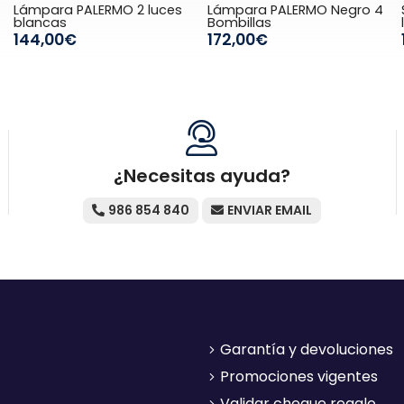
Lámpara PALERMO 2 luces
Lámpara PALERMO Negro 4
blancas
Bombillas
144,00€
172,00€
¿Necesitas ayuda?
986 854 840
ENVIAR EMAIL
Garantía y devoluciones
Promociones vigentes
Validar cheque regalo