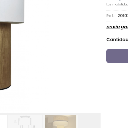
Las modalida
Ref.:
2010
envío gra
Cantida