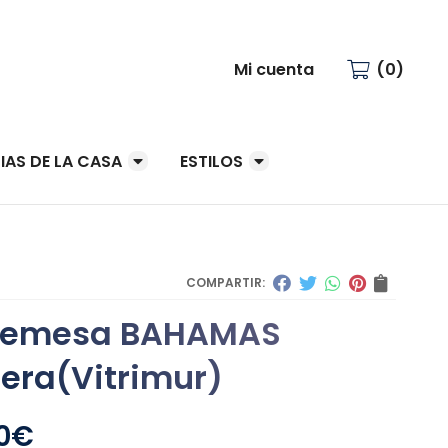
Mi cuenta
0
IAS DE LA CASA
ESTILOS
COMPARTIR:
remesa BAHAMAS
era
(Vitrimur)
0
€