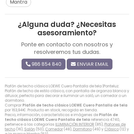
Mantra
¿Alguna duda? ¿Necesitas
asesoramiento?
Ponte en contacto con nosotros y
resolveremos tus dudas.
986 854 840
ENVIAR EMAIL
Plafón de techo clásico LOEWE Cuero Pantalla de tela |Ponteluz.
Plafón de techo de estilo clásico, con pantalla de organza blanca y
difusor, perfecto para decorar e iluminar un saló, un comedor o un
dormitorio.
Comprar
Plafón de techo clásico LOEWE Cuero Pantalla de tela
por
163,94
€
. Producto en stock, recogida en tienda.
Precio, información, características e imágenes de
Plafón de
techo clásico LOEWE Cuero Pantalla de tela
referencia 4740,
pertenece a las categorías
ILUMINACIÓN INTERIOR
(85),
Plafones de
techo
(16),
Salón
(50),
Comedor
(48),
Dormitorio
(49) y
Clásico
(12) y
a la marca
Mantra
(52).