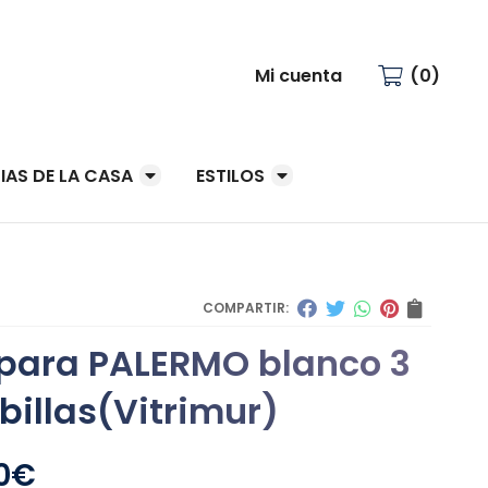
Mi cuenta
0
IAS DE LA CASA
ESTILOS
COMPARTIR:
ara PALERMO blanco 3
illas
(Vitrimur)
0
€