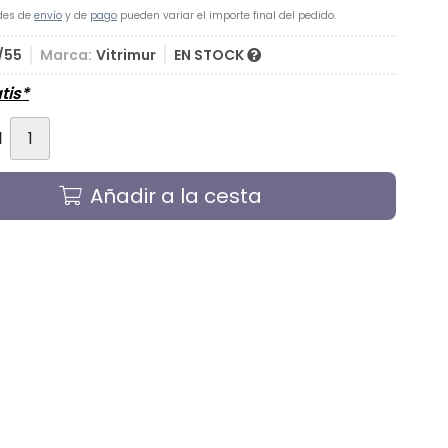
des de
envío
y de
pago
pueden variar el importe final del pedido.
/55
Marca:
Vitrimur
EN STOCK
tis*
d
Añadir a la cesta