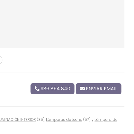
986 854 840
ENVIAR EMAIL
LUMINACIÓN INTERIOR
(85),
Lámparas de techo
(57) y
Lámpara de