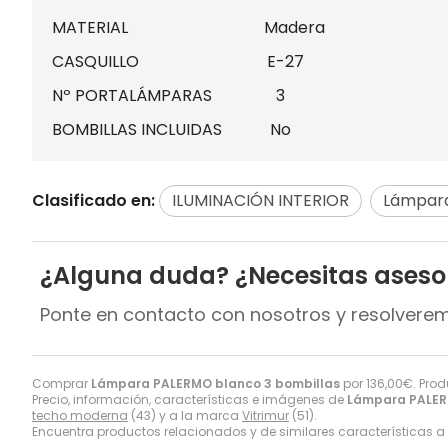
MATERIAL Madera
CASQUILLO E-27
Nº PORTALÁMPARAS 3
BOMBILLAS INCLUIDAS No
Clasificado en:
ILUMINACIÓN INTERIOR
Lámpara
¿Alguna duda? ¿Necesitas ases
Ponte en contacto con nosotros y resolvere
Comprar
Lámpara PALERMO blanco 3 bombillas
por
136,00
€
. Pro
Precio, información, características e imágenes de
Lámpara PALER
techo moderna
(43) y a la marca
Vitrimur
(51).
Encuentra productos relacionados y de similares características a