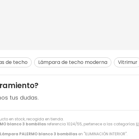
s de techo
Lámpara de techo moderna
Vitrimur
oramiento?
mos tus dudas.
ducto en stock, recogida en tienda.
MO blanco 3 bombillas
referencia 1024/55, pertenece a las categorías
I
Lámpara PALERMO blanco 3 bombillas
en "ILUMINACIÓN INTERIOR".